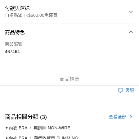
付款與運送
自提點滿HK$500.00免運費
付款方式
商品特色
信用卡
商品編號
AlipayHK
467464
送貨方式
付款後順豐自助櫃
商品推薦
每筆HK$40.00，滿HK$500.00或以上免運費
客服
付款後順豐站及營業點
每筆HK$40.00，滿HK$500.00或以上免運費
付款後順豐合作便利店
商品相關分類 (3)
查看全部
每筆HK$40.00，滿HK$500.00或以上免運費
✦內衣 BRA
無鋼圈 NON-WIRE
付款後其他順豐合作點
✦內衣 BRA
顯瘦收贅肉 SLIMMING