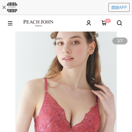
開啟APP
0
1
/
7