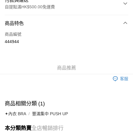
付款與運送
自提點滿HK$500.00免運費
付款方式
商品特色
信用卡
商品編號
AlipayHK
444944
送貨方式
付款後順豐自助櫃
商品推薦
每筆HK$40.00，滿HK$500.00或以上免運費
客服
付款後順豐站及營業點
每筆HK$40.00，滿HK$500.00或以上免運費
付款後順豐合作便利店
商品相關分類 (1)
每筆HK$40.00，滿HK$500.00或以上免運費
✦內衣 BRA
豐滿集中 PUSH UP
付款後其他順豐合作點
每筆HK$40.00，滿HK$500.00或以上免運費
本分類熱賣
全店暢銷排行