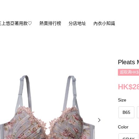
三上悠亞著用款♡
熱賣排行榜
分店地址
內衣小知識
Pleats
超取满HK$
HK$28
Size
B65
Color