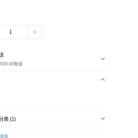
送
500.00免运
类 (1)
A
豐滿集中 PUSH UP
豐自助櫃
客服