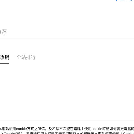
每笔HK$4
付款後順
每笔HK$4
推荐
付款後順
每笔HK$4
付款後其
热销
全站排行
每笔HK$4
順豐速運
每笔HK$4
本網站使用cookie方式之詳情，及若您不希望在電腦上使用cookie時應如何變更電腦的c