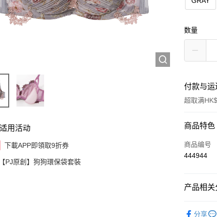
GRAY
数量
付款与运
超取满HK$
付款方式
商品特色
适用活动
信用卡
商品编号
下載APP即領取9折券
444944
AlipayHK
【PJ原創】狗狗環保袋套裝
产品相关分
运送方式
✦內衣 BR
付款後順
分享