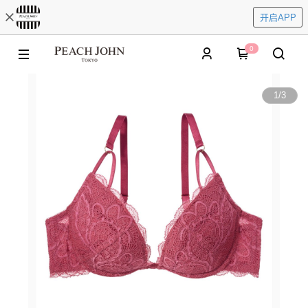
开启APP
0
1
/
3