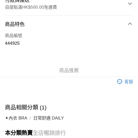
付款與運送
自提點滿HK$500.00免運費
付款方式
商品特色
信用卡
商品編號
AlipayHK
444925
送貨方式
付款後順豐自助櫃
商品推薦
每筆HK$40.00，滿HK$500.00或以上免運費
客服
付款後順豐站及營業點
每筆HK$40.00，滿HK$500.00或以上免運費
付款後順豐合作便利店
商品相關分類 (1)
每筆HK$40.00，滿HK$500.00或以上免運費
✦內衣 BRA
日常舒適 DAILY
付款後其他順豐合作點
每筆HK$40.00，滿HK$500.00或以上免運費
本分類熱賣
全店暢銷排行