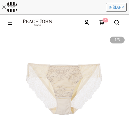
開啟APP
0
1
/
3