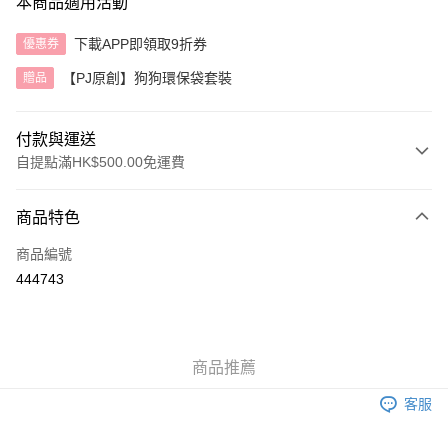
本商品適用活動
下載APP即領取9折券
優惠券
【PJ原創】狗狗環保袋套裝
贈品
付款與運送
自提點滿HK$500.00免運費
付款方式
商品特色
信用卡
商品編號
AlipayHK
444743
送貨方式
付款後順豐自助櫃
商品推薦
每筆HK$40.00，滿HK$500.00或以上免運費
客服
付款後順豐站及營業點
每筆HK$40.00，滿HK$500.00或以上免運費