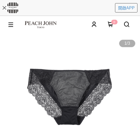
開啟APP
0
1
/
3