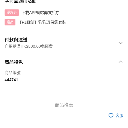
本商品適用活動
下載APP即領取9折券
優惠券
【PJ原創】狗狗環保袋套裝
贈品
付款與運送
自提點滿HK$500.00免運費
付款方式
商品特色
信用卡
商品編號
AlipayHK
444741
送貨方式
付款後順豐自助櫃
商品推薦
每筆HK$40.00，滿HK$500.00或以上免運費
客服
付款後順豐站及營業點
每筆HK$40.00，滿HK$500.00或以上免運費