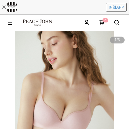
開啟APP
0
1
/
6