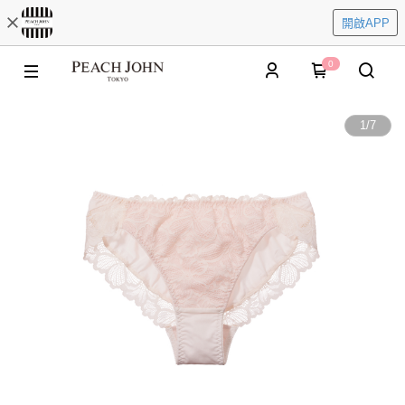
開啟APP
0
1
/
7