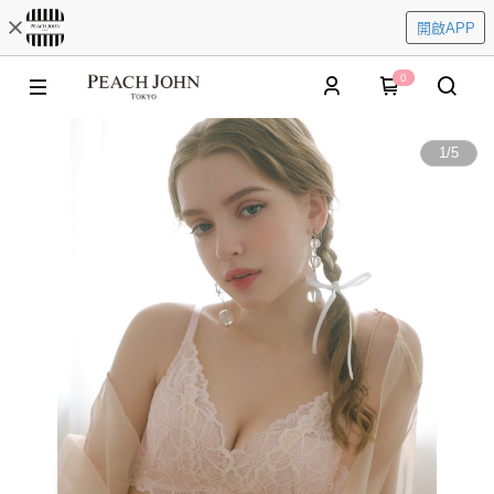
開啟APP
0
1
/
5