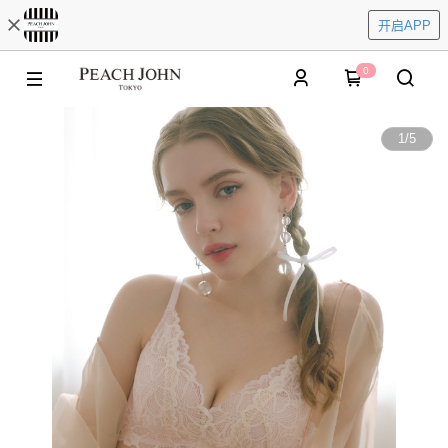
开启APP
0
1
/
5