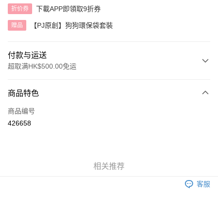
下載APP即領取9折券
折价券
【PJ原創】狗狗環保袋套裝
赠品
付款与运送
超取满HK$500.00免运
付款方式
商品特色
信用卡
商品编号
AlipayHK
426658
运送方式
付款後順豐自助櫃
相关推荐
每笔HK$40.00，满HK$500.00(含以上)免运费
客服
付款後順豐站及營業點
每笔HK$40.00，满HK$500.00(含以上)免运费