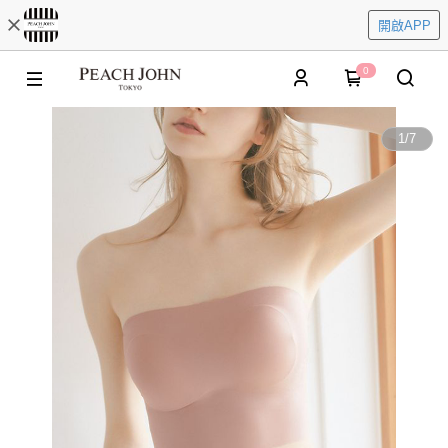
開啟APP
0
1
/
7