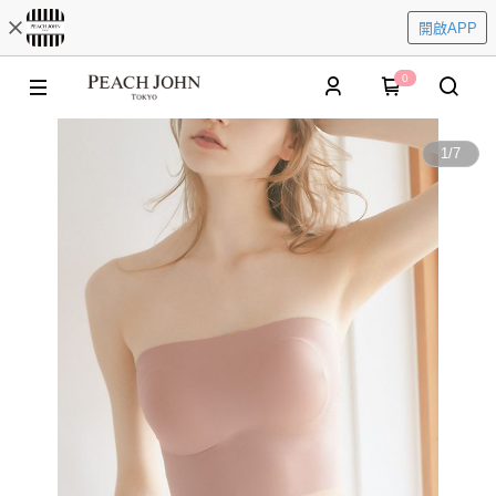
開啟APP
0
1
/
7