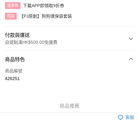
下載APP即領取9折券
優惠券
【PJ原創】狗狗環保袋套裝
贈品
付款與運送
自提點滿HK$500.00免運費
付款方式
商品特色
信用卡
商品編號
AlipayHK
426251
送貨方式
付款後順豐自助櫃
商品推薦
每筆HK$40.00，滿HK$500.00或以上免運費
客服
付款後順豐站及營業點
每筆HK$40.00，滿HK$500.00或以上免運費