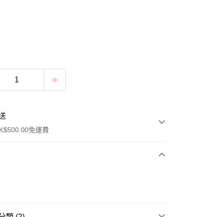
送
$500.00免運費
類 (2)