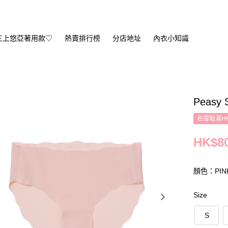
三上悠亞著用款♡
熱賣排行榜
分店地址
內衣小知識
Peasy 
自提點滿HK
HK$80
顏色：PIN
Size
S