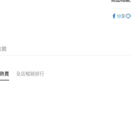
送貨方式
❀GiRLS b
付款後順
分享
✦內褲 SH
每筆HK$4
付款後順
每筆HK$4
推薦
付款後順
每筆HK$4
付款後其
熱賣
全店暢銷排行
每筆HK$4
順豐速運
每筆HK$4