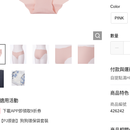
Color
PINK
數量
付款與運
自提點滿HK
付款方式
商品特色
適用活動
信用卡
商品編號
下載APP即領取9折券
426242
AlipayHK
【PJ原創】狗狗環保袋套裝
商品相關分