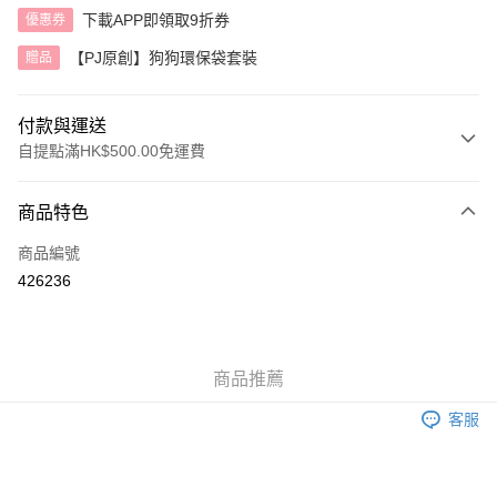
下載APP即領取9折券
優惠券
【PJ原創】狗狗環保袋套裝
贈品
付款與運送
自提點滿HK$500.00免運費
付款方式
商品特色
信用卡
商品編號
AlipayHK
426236
送貨方式
付款後順豐自助櫃
商品推薦
每筆HK$40.00，滿HK$500.00或以上免運費
客服
付款後順豐站及營業點
每筆HK$40.00，滿HK$500.00或以上免運費