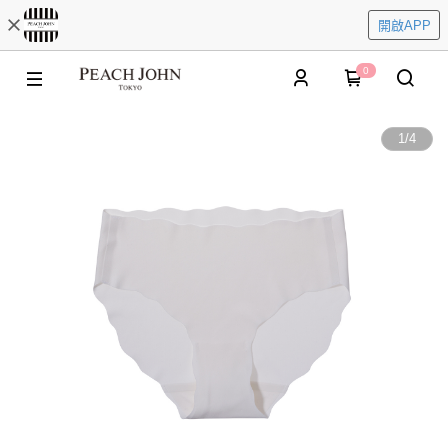
開啟APP
0
1
/
4