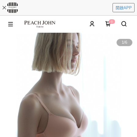
開啟APP
0
1
/
6