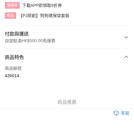
下載APP即領取9折券
優惠券
【PJ原創】狗狗環保袋套裝
贈品
付款與運送
自提點滿HK$500.00免運費
付款方式
商品特色
信用卡
商品編號
AlipayHK
426014
送貨方式
付款後順豐自助櫃
商品推薦
每筆HK$40.00，滿HK$500.00或以上免運費
客服
付款後順豐站及營業點
每筆HK$40.00，滿HK$500.00或以上免運費