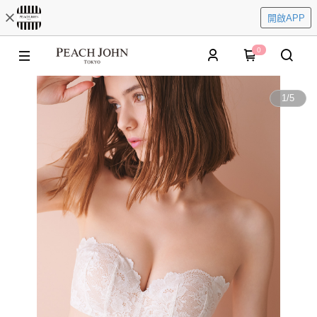
開啟APP
0
1
/
5