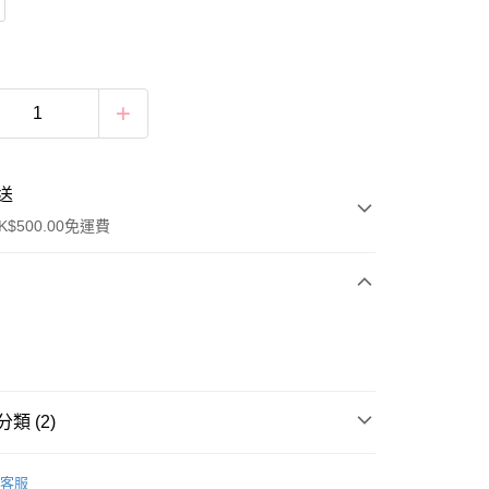
送
$500.00免運費
類 (2)
服 INNER&ROOMWEAR
家居服 ROOMWEAR
豐自助櫃
客服