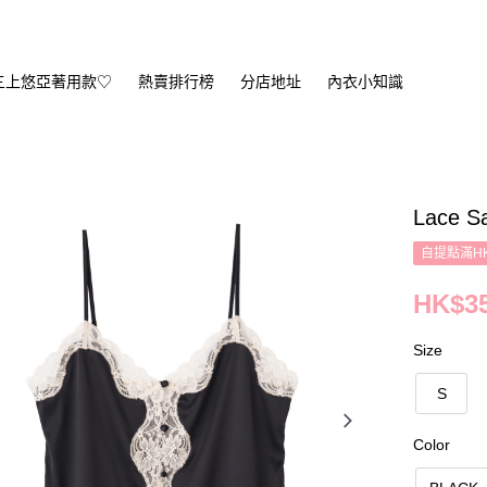
三上悠亞著用款♡
熱賣排行榜
分店地址
內衣小知識
Lace S
自提點滿HK
HK$35
Size
S
Color