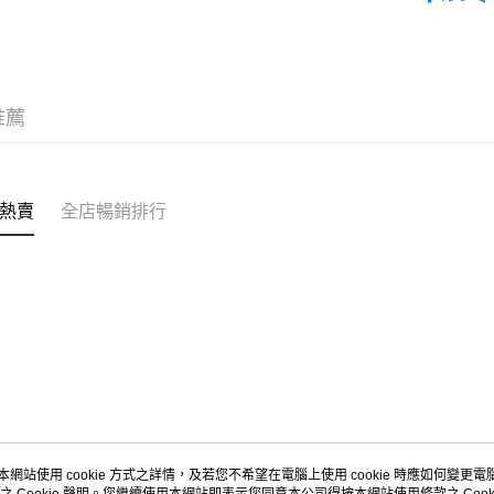
✦內襯&家居
每筆HK$4
付款後順
每筆HK$4
推薦
付款後順
每筆HK$4
付款後其
熱賣
全店暢銷排行
每筆HK$4
順豐速運
每筆HK$4
本網站使用 cookie 方式之詳情，及若您不希望在電腦上使用 cookie 時應如何變更電腦的