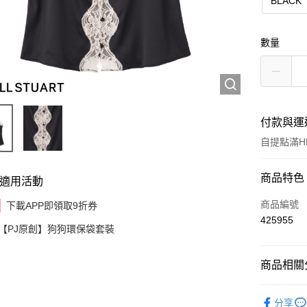
BLACK
數量
付款與運
自提點滿HK
付款方式
商品特色
適用活動
信用卡
商品編號
下載APP即領取9折券
425955
AlipayHK
【PJ原創】狗狗環保袋套裝
商品相關分
送貨方式
✦內襯&家居
付款後順
分享