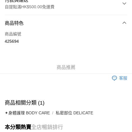
付款與運送
自提點滿HK$500.00免運費
付款方式
商品特色
信用卡
商品編號
AlipayHK
425694
送貨方式
付款後順豐自助櫃
商品推薦
每筆HK$40.00，滿HK$500.00或以上免運費
客服
付款後順豐站及營業點
每筆HK$40.00，滿HK$500.00或以上免運費
付款後順豐合作便利店
商品相關分類 (1)
每筆HK$40.00，滿HK$500.00或以上免運費
✦身體護理 BODY CARE
私密部位 DELICATE
付款後其他順豐合作點
每筆HK$40.00，滿HK$500.00或以上免運費
本分類熱賣
全店暢銷排行