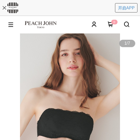
开启APP
0
1
/
7