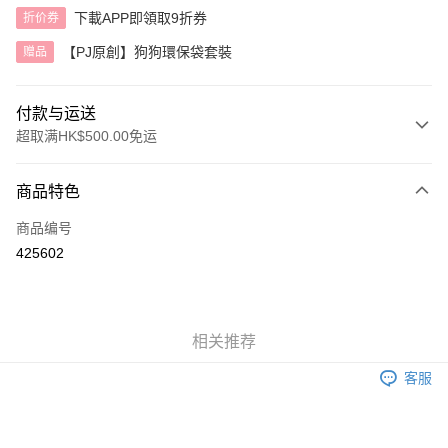
下載APP即領取9折券
折价券
【PJ原創】狗狗環保袋套裝
赠品
付款与运送
超取满HK$500.00免运
付款方式
商品特色
信用卡
商品编号
AlipayHK
425602
运送方式
付款後順豐自助櫃
相关推荐
每笔HK$40.00，满HK$500.00(含以上)免运费
客服
付款後順豐站及營業點
每笔HK$40.00，满HK$500.00(含以上)免运费