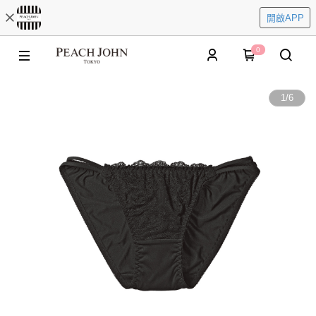
開啟APP
0
1
/
6